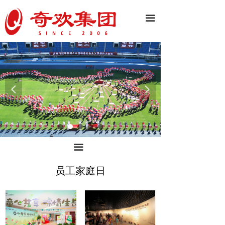
끀
넳
넲
끀
员工家庭日