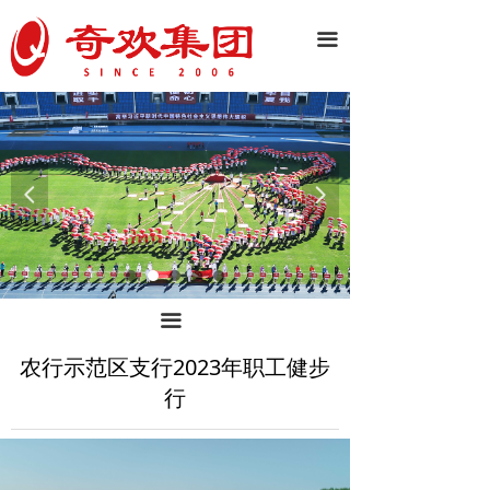
끀
넳
넲
끀
农行示范区支行2023年职工健步
行