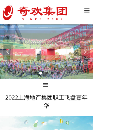
끀
넳
넲
끀
2022上海地产集团职工飞盘嘉年
华