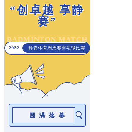
“创卓越 享静
赛”
BADMINTON MATCH
2022
静安体育周周赛羽毛球比赛
圆 满 落 幕