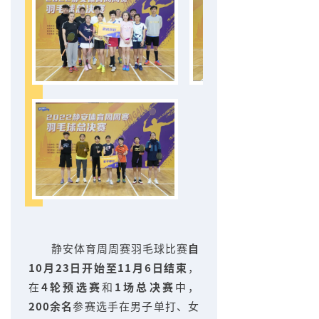
静安体育周周赛羽毛球比赛
自
10月23日开始至11月6日结束
，
在
4轮预选赛
和
1场总决赛
中，
200余名
参赛选手在男子单打、女