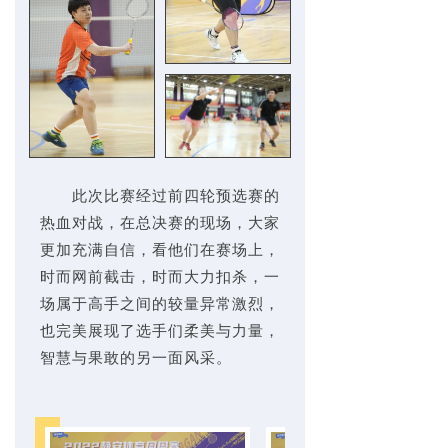
此次比赛经过前四轮预选赛的
热血对战，在总决赛的现场，大家
更加充满自信，看他们在赛场上，
时而网前截击，时而大力扣杀，一
场属于高手之间的较量异常激烈，
也
完美展现了选手们柔美与力量，
智慧与果敢的另一面风采。