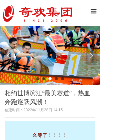
끀
넳
넲
相约世博滨江“最美赛道”，热血
奔跑逐跃风潮！
创建时间：
2022年11月28日
14:15
久等了！！！！