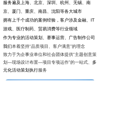
服务遍及上海、北京、深圳、杭州、无锡、南
京、厦门、重庆、南昌、沈阳等各大城市
拥有上千个成功的案例经验，
客户涉及金融、IT
游戏、医疗制药、贸易消费等行业领域
作为专业的活动策划、赛事运营、广告制作公司
我们
“
”
本着坚持
品质
项目、客户满意
的理念
“
致力于为企事业单位和社会团体提供
主题创意策
—
—
”
划
现场设计布置
项目
专项
运作
的一站式、
多
元化活动策划执行
服务